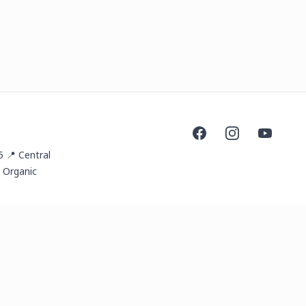
Facebook
Instagram
YouTube
5 📍 Central
 Organic
ail.com