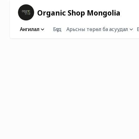
Organic Shop Mongolia
Ангилал
Бүгд
Арьсны төрөл ба асуудал