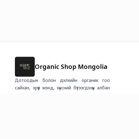
Organic Shop Mongolia
Дотоодын болон дэлхийн органик гоо
сайхан, эрүүл мэнд, хүнсний бүтээгдэхүүн албан
ёсны эрхтэйгээр Монголд. Өөрийгөө бас эх
дэлхийгээ хайрлаарай.
2026
©
Онлайн худалдааг хөгжүүлэгч
платформ.