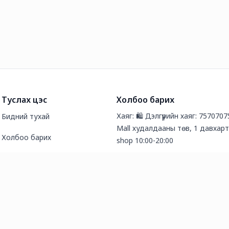
Туслах цэс
Холбоо барих
Хаяг: 🛍️ Дэлгүүрийн хаяг: 7570707
Бидний тухай
Mall худалдааны төв, 1 давхарт
Холбоо барих
shop 10:00-20:00
Түгээмэл асуултууд
Утас: 88053102
Нийтлэл
И-мэйл хаяг: organic.shop99@gm