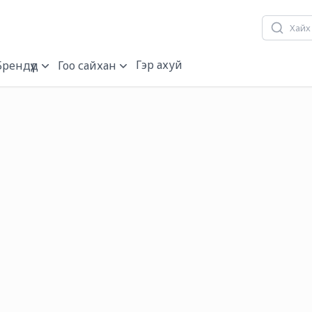
Гэр ахуй
Брендүүд
Гоо сайхан