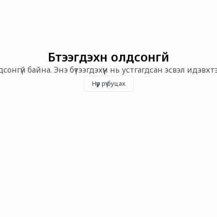
Бүтээгдэхүүн олдсонгүй
олдсонгүй байна. Энэ бүтээгдэхүүн нь устгагдсан эсвэл идэвх
Нүүр рүү буцах