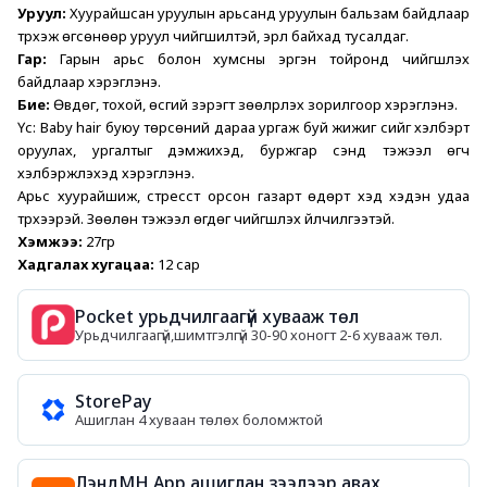
Уруул: 
Хуурайшсан уруулын арьсанд уруулын бальзам байдлаар 
түрхэж өгсөнөөр уруул чийгшилтэй, эрүүл байхад тусалдаг. 
Гар: 
Гарын арьс болон хумсны эргэн тойронд чийгшүүлэх 
байдлаар хэрэглэнэ. 
Бие: 
Өвдөг, тохой, өсгий зэрэгт зөөлрүүлэх зорилгоор хэрэглэнэ. 
Үс: Baby hair буюу төрсөний дараа ургаж буй жижиг үсийг хэлбэрт 
оруулах, ургалтыг дэмжихэд, буржгар үсэнд тэжээл өгч 
хэлбэржүүлэхэд хэрэглэнэ. 
Арьс хуурайшиж, стресст орсон газарт өдөрт хэд хэдэн удаа 
түрхээрэй. Зөөлөн тэжээл өгдөг чийгшүүлэх үйлчилгээтэй. 
Хэмжээ:
 27гр
Хадгалах хугацаа: 
12 сар
Pocket урьдчилгаагүй хувааж төл
Урьдчилгаагүй,шимтгэлгүй 30-90 хоногт 2-6 хувааж төл.
StorePay
Ашиглан 4 хуваан төлөх боломжтой
ЛэндМН App ашиглан зээлээр авах