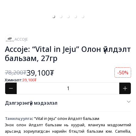
ACCOJE
Accoje: “Vital in Jeju” Олон үйлдэлт
бальзам, 27гр
39,100₮
78,200
₮
-50%
Хэмнэлт:
39,100
₮
Дэлгэрэнгүй мэдээлэл
Танилцуулга
:
 “Vital in Jeju” олон үйлдэлт бальзам 
Энэхүү олон үйлдэлт бальзам нь хуурай, ялангуяа мэдрэмтгий 
арьсанд зориулагдсан нарийн бүтэцтэй бальзам юм. Camellia, 