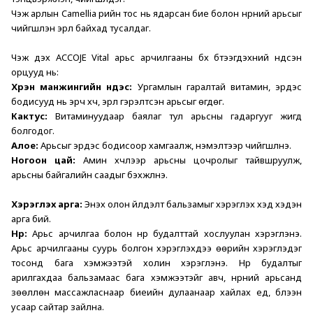
Чэжү арлын Camellia үрийн тос нь ядарсан бие болон нүүрний арьсыг 
чийгшүүлэн эрүүл байхад тусалдаг. 
Чэжү дэх ACCOJE Vital арьс арчилгааны бүх бүтээгдэхүүний үндсэн 
орцууд нь:
Хүрэн манжингийн үндэс:
 Ургамлын гаралтай витамин, эрдэс 
бодисууд нь эрч хүч, эрүүл гэрэлтсэн арьсыг өгдөг.  
Кактус:
 Витаминуудаар баялаг тул арьсны гадаргууг жигд 
болгодог.
Алое:
 Арьсыг эрдэс бодисоор хамгаалж, нэмэлтээр чийгшүүлнэ. 
Ногоон цай:
 Амин хүчлээр арьсны цочролыг тайвшруулж, 
арьсны байгалийн саадыг бэхжүүлнэ.
Хэрэглэх арга:
 Энэхүү олон үйлдэлт бальзамыг хэрэглэх хэд хэдэн 
арга бий.
Нүүр: 
Арьс арчилгаа болон нүүр будалттай хослуулан хэрэглэнэ. 
Арьс арчилгааны суурь болгон хэрэглэхдээ өөрийн хэрэглэдэг 
тосонд бага хэмжээтэй холин хэрэглэнэ. Нүүр будалтыг 
арилгахдаа бальзамаас бага хэмжээтэйг авч, нүүрний арьсанд 
зөөллөн массажласнаар биеийн дулаанаар хайлах үед, бүлээн 
усаар сайтар зайлна. 