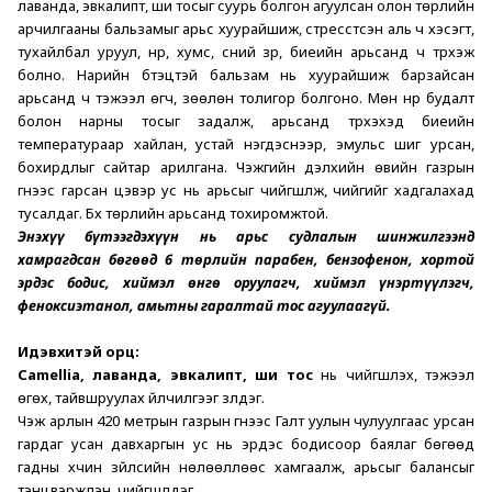
лаванда, эвкалипт, ши тосыг суурь болгон агуулсан олон төрлийн 
арчилгааны бальзамыг арьс хуурайшиж, стресстсэн аль ч хэсэгт, 
тухайлбал уруул, нүүр, хумс, үсний үзүүр, биеийн арьсанд ч түрхэж 
болно. Нарийн бүтэцтэй бальзам нь хуурайшиж барзайсан 
арьсанд ч тэжээл өгч, зөөлөн толигор болгоно. Мөн нүүр будалт 
болон нарны тосыг задалж, арьсанд түрхэхэд биеийн 
температураар хайлан, устай нэгдэснээр, эмульс шиг урсан, 
бохирдлыг сайтар арилгана. Чэжүгийн дэлхийн өвийн газрын 
гүнээс гарсан цэвэр ус нь арьсыг чийгшүүлж, чийгийг хадгалахад 
тусалдаг. 
Бүх төрлийн арьсанд тохиромжтой. 
Энэхүү бүтээгдэхүүн нь арьс судлалын шинжилгээнд 
хамрагдсан бөгөөд 6 төрлийн парабен, бензофенон, хортой 
эрдэс бодис, хиймэл өнгө оруулагч, хиймэл үнэртүүлэгч, 
феноксиэтанол, амьтны гаралтай тос агуулаагүй.
Идэвхитэй орц:
Camellia, лаванда, эвкалипт, ши тос
 нь чийгшүүлэх, тэжээл 
өгөх, тайвшруулах үйлчилгээг үзүүлдэг. 
Чэжү арлын 420 метрын газрын гүнээс Галт уулын чулуулгаас урсан 
гардаг усан давхаргын ус нь эрдэс бодисоор баялаг бөгөөд 
гадны хүчин зүйлсийн нөлөөллөөс хамгаалж, арьсыг балансыг 
тэнцвэржүүлэн, чийгшүүлдэг. 