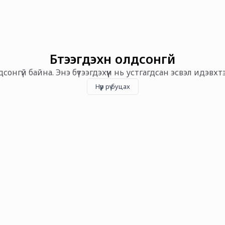
Бүтээгдэхүүн олдсонгүй
олдсонгүй байна. Энэ бүтээгдэхүүн нь устгагдсан эсвэл идэвх
Нүүр рүү буцах