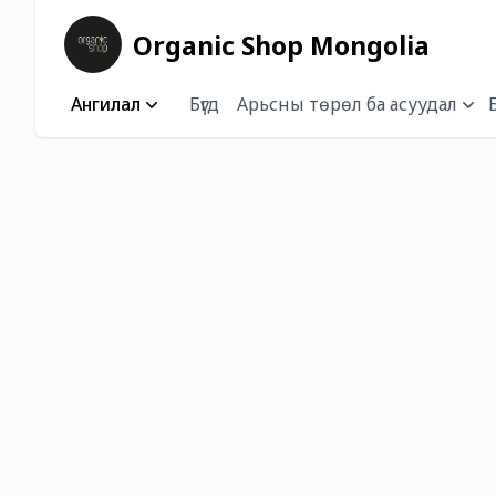
Organic Shop Mongolia
Ангилал
Бүгд
Арьсны төрөл ба асуудал