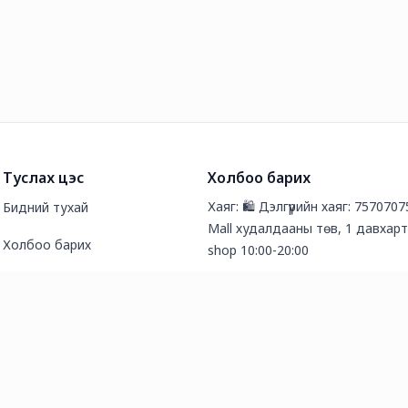
Туслах цэс
Холбоо барих
Хаяг: 🛍️ Дэлгүүрийн хаяг: 7570707
Бидний тухай
Mall худалдааны төв, 1 давхарт
Холбоо барих
shop 10:00-20:00
Түгээмэл асуултууд
Утас: 88053102
Нийтлэл
И-мэйл хаяг: organic.shop99@gm