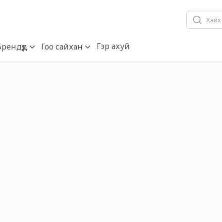
Гэр ахуй
Брендүүд
Гоо сайхан