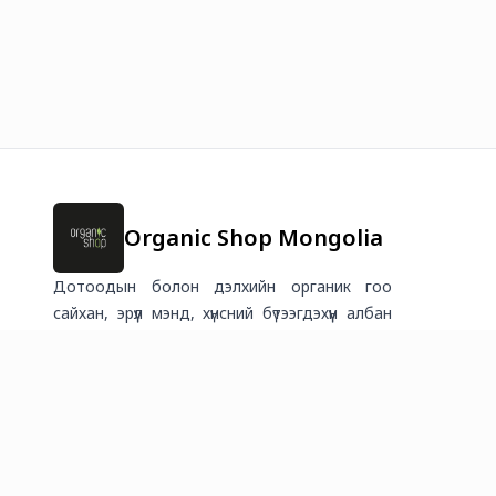
Organic Shop Mongolia
Дотоодын болон дэлхийн органик гоо
сайхан, эрүүл мэнд, хүнсний бүтээгдэхүүн албан
ёсны эрхтэйгээр Монголд. Өөрийгөө бас эх
дэлхийгээ хайрлаарай.
2026
©
Онлайн худалдааг хөгжүүлэгч
платформ.