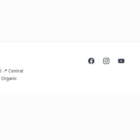
Facebook
Instagram
YouTube
5 📍 Central
 Organic
ail.com