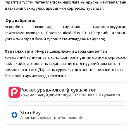
гаралтай тусгай патентлагдсан найрлага нь арьсны хамгаалалтын 
давхаргыг бэхжүүлэх, арьсыг нөхөн сэргээхэд тусалдаг. 
Орц найрлага: 
Аскорбил глюкозид, глутатион, гидролизжуулсан 
гликозаминогликан, “Boteniceutical Plus-10” (10 төрлийн дорнын 
ургамлын гарал бүхий тусгай патентлагдсан найрлага)
Хэрэглэх арга:
 Нүүрээ цэвэрлэсний дараа хангалттай 
хэмжээний тоникыг авч, хөвөнд шингээн нүдний орчимд хүргэхээс 
зайлсхийж, дотроос нь гадагшаа чиглэлд нүүрний арьсыг зөөлөн 
арчиж хэрэглэнэ. Дараа нь хурууны өндгөөр зөөлөн товшиж шингээнэ. 
Өглөө оройн арчилгаанд хэрэглэнэ.  
Pocket урьдчилгаагүй хувааж төл
Урьдчилгаагүй,шимтгэлгүй 30-90 хоногт 2-6 хувааж төл.
StorePay
Ашиглан 4 хуваан төлөх боломжтой