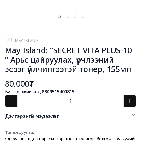
MAY ISLAND
May Island: “SECRET VITA PLUS-10
” Арьс цайруулах, үрчлээний
эсрэг үйлчилгээтэй тонер, 155мл
80,000₮
Бүтээгдэхүүний код:
8809515400815
Дэлгэрэнгүй мэдээлэл
Танилцуулга
:
Ядарч өнгөө алдсан арьсыг гэрэлтсэн толигор болгож эрч хүчийг 