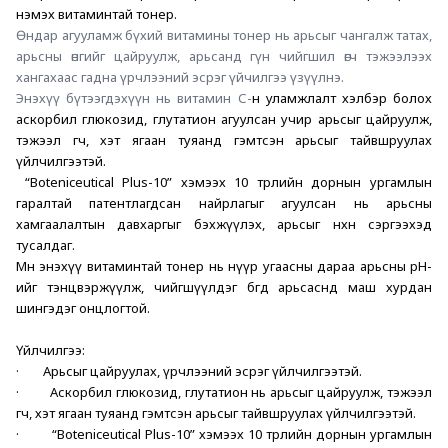
нэмэх витаминтай тонер.
Өндар агууламж бүхий витамины тонер нь арьсыг чангалж татах, 
арьсны өнгийг цайруулж, арьсанд гүн чийгшил өгч тэжээлээх 
хангахаас гадна үрчлээний эсрэг үйчилгээ үзүүлнэ.
Энэхүү бүтээгдэхүүн нь витамин С-
н уламжлалт хэлбэр болох 
аскорбил глюкозид, глутатион агуулсан учир арьсыг цайруулж, 
тэжээл өгч, хэт ягаан туяанд гэмтсэн арьсыг тайвшруулах 
үйлчилгээтэй.
 “Boteniceutical Plus-10” хэмээх 10 төрлийн дорнын ургамлын 
гаралтай патентлагдсан найрлагыг агуулсан нь арьсны 
хамгаалалтын давхаргыг бэхжүүлэх, арьсыг нөхөн сэргээхэд 
тусалдаг. 
Мөн энэхүү витаминтай тонер нь нүүр угаасны дараа арьсны pH-
ийг тэнцвэржүүлж, чийгшүүлдэг бөгөөд арьсаснд маш хурдан 
шингэдэг онцлогтой.
Үйлчилгээ:
·        Арьсыг цайруулах, үрчлээний эсрэг үйлчилгээтэй. 
·        Аскорбил глюкозид, глутатион нь арьсыг цайруулж, тэжээл 
өгч, хэт ягаан туяанд гэмтсэн арьсыг тайвшруулах үйлчилгээтэй.
·        “Boteniceutical Plus-10” хэмээх 10 төрлийн дорнын ургамлын 