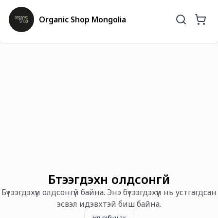
Organic Shop Mongolia
Бүтээгдэхүүн олдсонгүй
Бүтээгдэхүүн олдсонгүй байна. Энэ бүтээгдэхүүн нь устгагдсан
эсвэл идэвхтэй биш байна.
Нүүр рүү буцах