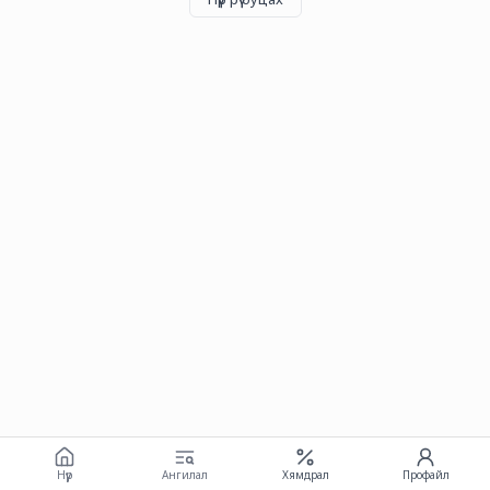
Нүүр
Ангилал
Хямдрал
Профайл