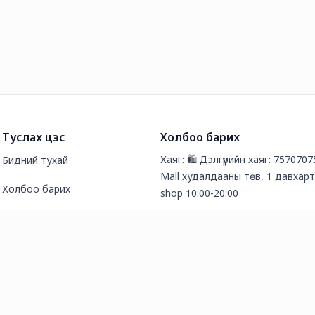
Туслах цэс
Холбоо барих
Хаяг: 🛍️ Дэлгүүрийн хаяг: 7570707
Бидний тухай
Mall худалдааны төв, 1 давхарт
Холбоо барих
shop 10:00-20:00
Түгээмэл асуултууд
Утас: 88053102
Нийтлэл
И-мэйл хаяг: organic.shop99@gm