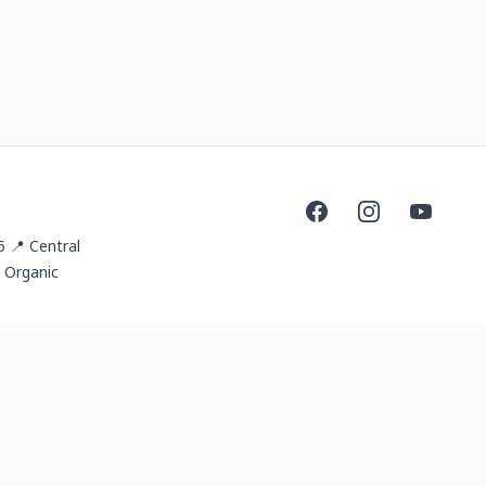
Facebook
Instagram
YouTube
5 📍 Central
 Organic
ail.com