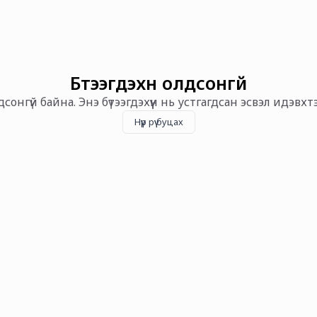
Бүтээгдэхүүн олдсонгүй
олдсонгүй байна. Энэ бүтээгдэхүүн нь устгагдсан эсвэл идэвх
Нүүр рүү буцах