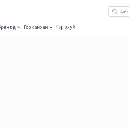
Гэр ахуй
Брендүүд
Гоо сайхан