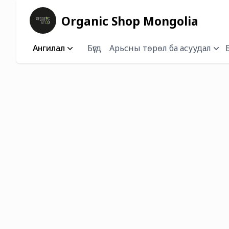
Organic Shop Mongolia
Ангилал
Бүгд
Арьсны төрөл ба асуудал