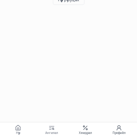
Нүүр
Ангилал
Хямдрал
Профайл