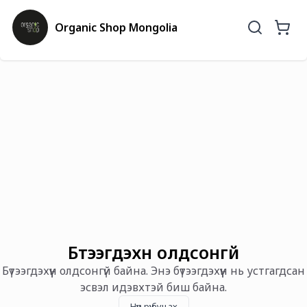
Organic Shop Mongolia
Бүтээгдэхүүн олдсонгүй
Бүтээгдэхүүн олдсонгүй байна. Энэ бүтээгдэхүүн нь устгагдсан
эсвэл идэвхтэй биш байна.
Нүүр рүү буцах