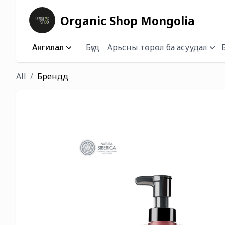
Organic Shop Mongolia
Ангилал
Бүгд
Арьсны төрөл ба асуудал
All
Брендүүд