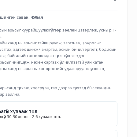
 шингэн саван, 450мл 
арын арьсыг хуурайшуулахгүйгээр зөөлөн цэвэрлэж, усны рН-
. 
айн ханд нь арьсыг тайвшруулж, загатнаа, цочролыг 
 устгах, эдгээх шинж чанартай, эсийн бичил эргэлт, бодисын 
 байгалийн антиоксидант үүрэг гүйцэтгэдэг. 
сыг чийгшүүлж, нөхөн сэргээх үйлчилгээтэй уян хатан 
дны ханд нь арьсны хөгшрөлтийг удаашруулж, үрэвсэл, 
арьсанд түрхэж, хөөсрүүлэн, гар дээрээ түрхээд 60 секундын 
ар зайлна.
агүй хувааж төл
гүй 30-90 хоногт 2-6 хувааж төл.