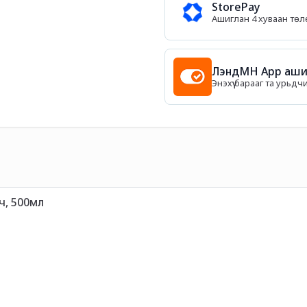
StorePay
Ашиглан 4 хуваан тө
ЛэндМН App ашиг
Энэхүү барааг та урьдч
ч, 500мл