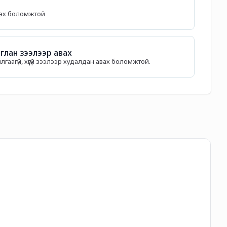
лөх боломжтой
лан зээлээр авах
илгаагүй, хүүгүй зээлээр худалдан авах боломжтой.
Fr