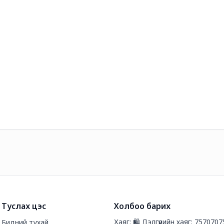
Туслах цэс
Холбоо барих
Хаяг: 🛍️ Дэлгүүрийн хаяг: 7570707
Бидний тухай