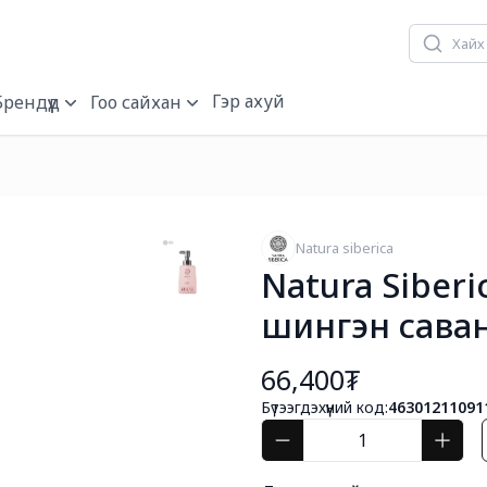
Гэр ахуй
Брендүүд
Гоо сайхан
Natura siberica
Natura Siberi
шингэн саван
66,400₮
Бүтээгдэхүүний код:
46301211091