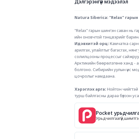
Дэлгэрэнгүй мэдээлэл
Natura Siberica: "Relax" гарын
"Relax" гарын шингэн саван нь г
ийн оновчтой тэнцвэрийг барина
Идэвхитэй орц:
 Камчатка сарн
арилгах, улайлтыг багасгах, нянг
солилцооны процессыг сайжруулж,
Арктикийн бөөрөлзгөнө ханд - арь
болгоно. Сибирийн уулын үнс мо
цочролыг намдаана.
Хэрэглэх арга:
 Нойтон чийгтэй 
турш байлгасны дараа бүлээн уса
Pocket урьдчилга
Урьдчилгаагүй,шимтгэл