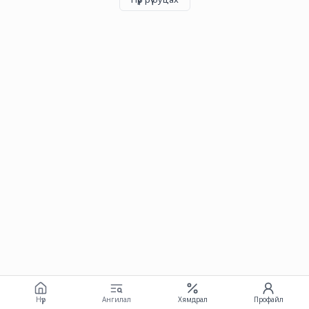
Нүүр
Ангилал
Хямдрал
Профайл