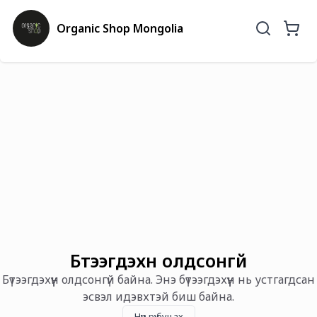
Organic Shop Mongolia
Бүтээгдэхүүн олдсонгүй
Бүтээгдэхүүн олдсонгүй байна. Энэ бүтээгдэхүүн нь устгагдсан
эсвэл идэвхтэй биш байна.
Нүүр рүү буцах