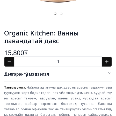
Organic Kitchen: Ванны
лавандатай давс
15,800₮
Дэлгэрэнгүй мэдээлэл
Танилцуулга: 
Найрлагад агуулагдах давс нь арьсны гадаргууг зөөлөн 
гуужуулж, хорт бодис гадагшлах үйл явцыг дэмжинэ. Хуурай сүү 
нь арьсыг тэжээж, зөөлрүүлэн, ванны усанд уусахдаа арьсыг 
торгомсог, цайвар гэрэлтсэн болгоход тусална. Лаванда 
хатаамал болон эфирийн тос нь тайвшруулах үйлчилгээтэй бөгөөд 
мэдрэлийн ядаргаа багасгаж, нойрны чанарыг сайжруулахад 