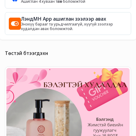
Ашиглан 4 хуваан төлөх боломжтой
ЛэндМН App ашиглан зээлээр авах
Энэхүү барааг та урьдчилгаагүй, хүүгүй зээлээр
худалдан авах боломжтой.
Төстэй бүтээгдэхүүн