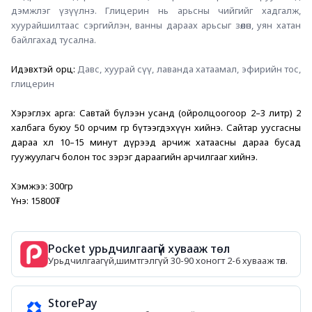
дэмжлэг үзүүлнэ. Глицерин нь арьсны чийгийг хадгалж, 
хуурайшилтаас сэргийлэн, ванны дараах арьсыг зөөлөн, уян хатан 
байлгахад тусална.
Идэвхтэй орц: 
Давс, хуурай сүү, лаванда хатаамал, эфирийн тос, 
глицерин
Хэрэглэх арга: Савтай бүлээн усанд (ойролцоогоор 2–3 литр) 2 
халбага буюу 50 орчим гр бүтээгдэхүүн хийнэ. Сайтар уусгасны 
дараа хөлөө 10–15 минут дүрээд арчиж хатаасны дараа бусад 
гуужуулагч болон тос зэрэг дараагийн арчилгааг хийнэ.
Хэмжээ: 300гр
Үнэ: 15800₮
Pocket урьдчилгаагүй хувааж төл
Урьдчилгаагүй,шимтгэлгүй 30-90 хоногт 2-6 хувааж төл.
StorePay