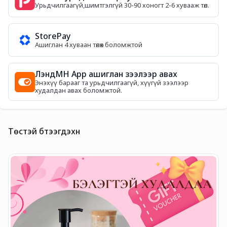
Урьдчилгаагүй,шимтгэлгүй 30-90 хоногт 2-6 хувааж төл.
StorePay
Ашиглан 4 хуваан төлөх боломжтой
ЛэндМН App ашиглан зээлээр авах
Энэхүү барааг та урьдчилгаагүй, хүүгүй зээлээр
худалдан авах боломжтой.
Төстэй бүтээгдэхүүн