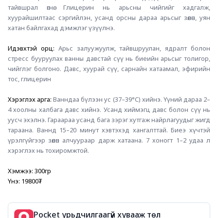
тайвшрал өгнө. Глицерин нь арьсны чийгийг хадгалж, 
хуурайшилтаас сэргийлэн, усанд орсны дараа арьсыг зөөлөн, уян 
хатан байлгахад дэмжлэг үзүүлнэ.
Идэвхтэй орц: 
Арьс залуужуулж, тайвшруулан, ядралт болон 
стресс бууруулах ванны давстай сүү нь биеийн арьсыг толигор, 
чийглэг болгоно. Давс, хуурай сүү, сарнайн хатаамал, эфирийн 
тос, глицерин
Хэрэглэх арга: 
Ванндаа бүлээн ус (37–39°C) хийнэ. Үүний дараа 2–
4 хоолны халбага давс хийнэ. Усанд хиймэгц давс болон сүү нь 
уусч эхэлнэ. Гараараа усанд бага зэрэг хутгаж найрлагуудыг жигд 
тараана. Ваннд 15–20 минут хэвтэхэд хангалттай. Биеэ хүчтэй 
үрэлгүйгээр зөөлөн алчуураар дарж хатаана. 7 хоногт 1–2 удаа л 
хэрэглэх нь тохиромжтой.
Хэмжээ: 300гр
Үнэ: 19800₮
Pocket урьдчилгаагүй хувааж төл