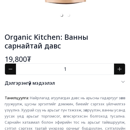
Organic Kitchen: Ванны
сарнайтай давс
19,800₮
Дэлгэрэнгүй мэдээлэл
Танилцуулга: 
Найрлагад агуулагдах давс нь арьсны гадаргууг зөөлөн 
гуужуулж, цусны эргэлтийг дэмжин, биеийг сэргээх үйлчилгээ 
үзүүлнэ. Хуурай сүү нь арьсыг гүн тэжээж, зөөлрүүлэн, ванны усанд 
уусах үед арьсыг торгомсог, өнгө сэргээсэн болгоход тусална. 
Сарнайн хатаамал болон эфирийн тос нь арьсыг тайвшруулж, 
сэтгэл сэргээх таатай үнэрээр орчныг бүрдүүлэн, сэтгэлзүйн 