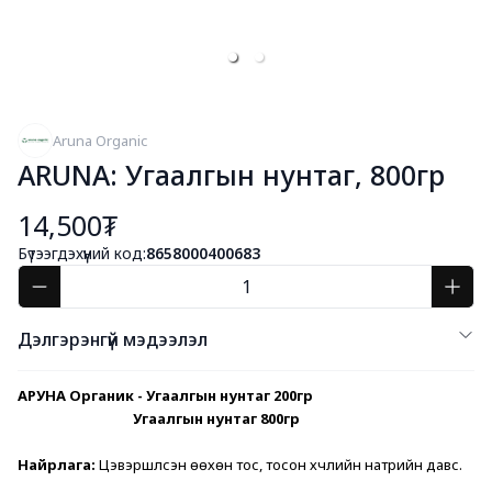
Aruna Organic
ARUNA: Угаалгын нунтаг, 800гр
14,500₮
Бүтээгдэхүүний код:
8658000400683
Дэлгэрэнгүй мэдээлэл
АРУНА Органик - Угаалгын нунтаг 200гр 
                                   Угаалгын нунтаг 800гр 
Найрлага: 
Цэвэршүүлсэн өөхөн тос, тосон хүчлийн натрийн давс.