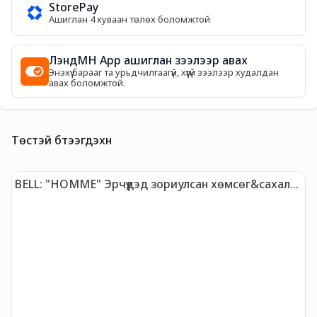
StorePay
Ашиглан 4 хуваан төлөх боломжтой
ЛэндМН App ашиглан зээлээр авах
Энэхүү барааг та урьдчилгаагүй, хүүгүй зээлээр худалдан
авах боломжтой.
Төстэй бүтээгдэхүүн
BELL: "HOMME" Эрчүүдэд зориулсан хөмсөг&сахал
B
хэлбэржүүлэгч вакс 01