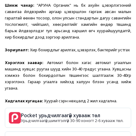
Шинж чанар:
 "АРУНА Органик" нь бүх ахуйн цэвэрлэгээний 
савангаа үйлдвэрийн аргаар цэвэршүүлэн гаргаж авсан малын 
гаралтай өөхөн тосоор, олон улсын стандартын дагуу савангийн 
тослогжилт, чийгшил, хөөсрөлтийг хамгийн өндөр түвшинд 
барьж үйлдвэрлэдэг тул арьсанд харшил өгч хуурайшуулдаггүй, 
хир бохирдлыг дээд зэргээр арилгана.
Зориулалт: 
Хир бохирдлыг арилгах, цэвэрлэх, бактерийг устгах
Хэрэглэх заавар:
 Автомат болон хагас автомат угаалгын 
машинд хувцас руугаа шууд хийн 30-40 градус угаана. Хувцасны 
хэмжээ болон бохирдолтын түвшингээс шалтгаалж 30-40гр 
хэрэглэнэ. Гараар угаалга хийхэд халуун бүлээн усанд хийж 
угаана.
Хадгалах хугацаа:
 Хуурай сэрүүн нөхцөлд 2 жил хадгална.
Pocket урьдчилгаагүй хувааж төл
Урьдчилгаагүй,шимтгэлгүй 30-90 хоногт 2-6 хувааж төл.