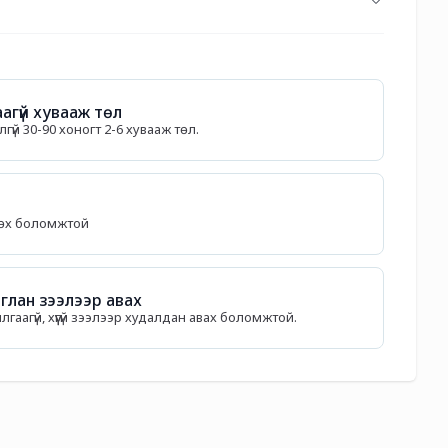
агүй хувааж төл
гүй 30-90 хоногт 2-6 хувааж төл.
лөх боломжтой
лан зээлээр авах
илгаагүй, хүүгүй зээлээр худалдан авах боломжтой.