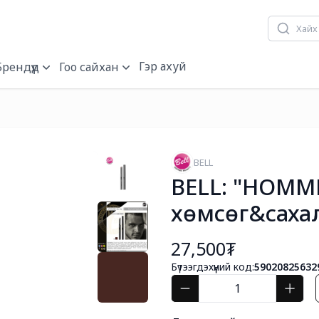
Гэр ахуй
Брендүүд
Гоо сайхан
BELL
BELL: "HOMME
хөмсөг&сахал 
27,500₮
Бүтээгдэхүүний код:
59020825632