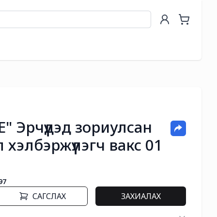
" Эрчүүдэд зориулсан
хэлбэржүүлэгч вакс 01
97
САГСЛАХ
ЗАХИАЛАХ