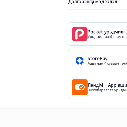
Дэлгэрэнгүй мэдээлэл
Pocket урьдчилга
Урьдчилгаагүй,шимтгэл
StorePay
Ашиглан 4 хуваан тө
ЛэндМН App ашиг
Энэхүү барааг та урьдч