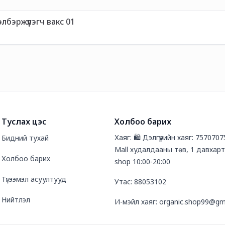
бэржүүлэгч вакс 01
Туслах цэс
Холбоо барих
Хаяг: 🛍️ Дэлгүүрийн хаяг: 7570707
Бидний тухай
Mall худалдааны төв, 1 давхарт
Холбоо барих
shop 10:00-20:00
Түгээмэл асуултууд
Утас: 88053102
Нийтлэл
И-мэйл хаяг: organic.shop99@gm