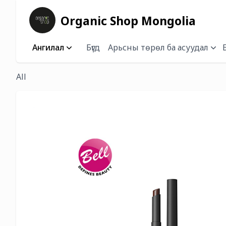
Organic Shop Mongolia
Ангилал
Бүгд
Арьсны төрөл ба асуудал
All