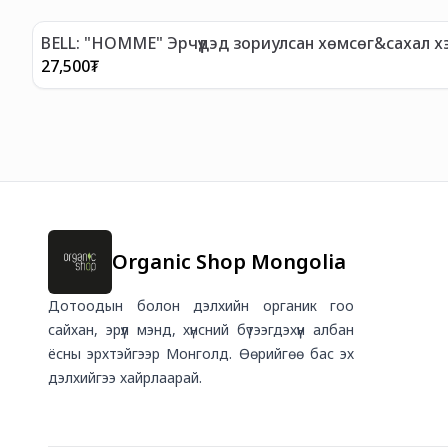
BELL: "HOMME" Эрчүүдэд зориулсан хөмсөг&сахал хэл
27,500
₮
Organic Shop Mongolia
Дотоодын болон дэлхийн органик гоо
сайхан, эрүүл мэнд, хүнсний бүтээгдэхүүн албан
ёсны эрхтэйгээр Монголд. Өөрийгөө бас эх
дэлхийгээ хайрлаарай.