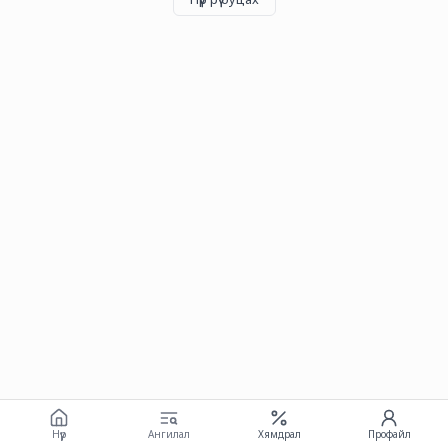
Нүүр
Ангилал
Хямдрал
Профайл