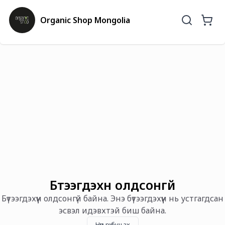
Organic Shop Mongolia
Бүтээгдэхүүн олдсонгүй
Бүтээгдэхүүн олдсонгүй байна. Энэ бүтээгдэхүүн нь устгагдсан
эсвэл идэвхтэй биш байна.
Нүүр рүү буцах